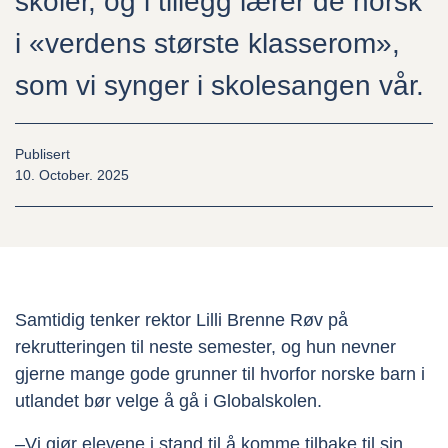
skoler, og i tillegg lærer de norsk
Nyheter
i «verdens største klasserom»,
Kontakt oss
som vi synger i skolesangen vår.
Publisert
10. October. 2025
Ressurser
Canvas
Ansatte
Samtidig tenker rektor Lilli Brenne Røv på
rekrutteringen til neste semester, og hun nevner
gjerne mange gode grunner til hvorfor norske barn i
utlandet bør velge å gå i Globalskolen.
–Vi gjør elevene i stand til å komme tilbake til sin