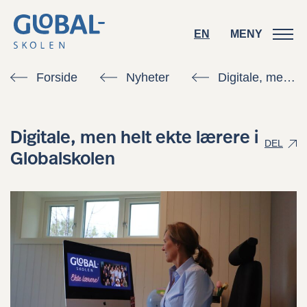
EN
EN
MENY
MENY
Forside
Nyheter
Digitale, men helt ekte lærere i Globalskolen
Digitale, men helt ekte lærere i
DEL
Globalskolen
Kontakt oss
Søk skoleplass