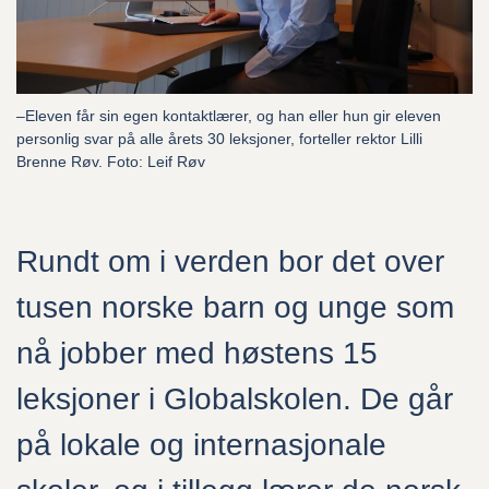
Alt du trenger å vite
Undervisningstilbudet
–Eleven får sin egen kontaktlærer, og han eller hun gir eleven
personlig svar på alle årets 30 leksjoner, forteller rektor Lilli
Hvem kan søke?
Brenne Røv. Foto: Leif Røv
Ofte stilte spørsmål
Rundt om i verden bor det over
Søk skoleplass
tusen norske barn og unge som
nå jobber med høstens 15
Globalskolen
leksjoner i Globalskolen. De går
på lokale og internasjonale
Om oss