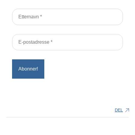
Alt du trenger å vite
Undervisningstilbudet
Hvem kan søke?
Ofte stilte spørsmål
Søk skoleplass
Globalskolen
DEL
Om oss