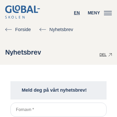
EN
EN
MENY
MENY
Forside
Nyhetsbrev
Nyhetsbrev
DEL
Kontakt oss
Meld deg på vårt nyhetsbrev!
Søk skoleplass