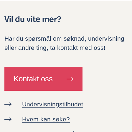
Nyheter
Vil du vite mer?
Kontakt oss
Har du spørsmål om søknad, undervisning
eller andre ting, ta kontakt med oss!
Ressurser
Canvas
Kontakt oss
Ansatte
Undervisningstilbudet
Hvem kan søke?