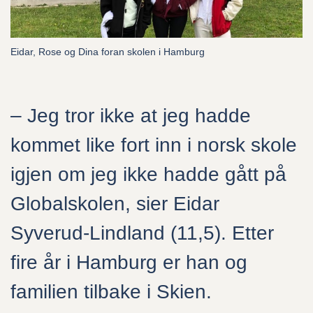
Alt du trenger å vite
Eidar, Rose og Dina foran skolen i Hamburg
Undervisningstilbudet
Hvem kan søke?
– Jeg tror ikke at jeg hadde
Ofte stilte spørsmål
kommet like fort inn i norsk skole
Søk skoleplass
igjen om jeg ikke hadde gått på
Globalskolen, sier Eidar
Syverud-Lindland (11,5). Etter
Globalskolen
fire år i Hamburg er han og
familien tilbake i Skien.
Om oss