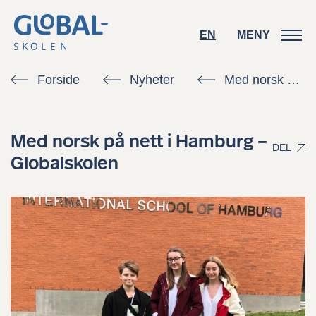
EN
EN
MENY
MENY
Forside
Nyheter
Med norsk på nett i Hamburg – Globalskolen
Med norsk på nett i Hamburg –
DEL
Globalskolen
Kontakt oss
Søk skoleplass