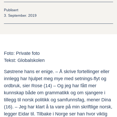
Nyheter
Publisert
3. September. 2019
Kontakt oss
Ressurser
Foto: Private foto
Tekst: Globalskolen
Canvas
Søstrene hans er enige. – Å skrive fortellinger eller
innlegg har hjulpet meg mye med setnings-flyt og
Ansatte
ordbruk, sier Rose (14) – Og jeg har fått mer
kunnskap både om grammatikk og om sjangere i
tillegg til norsk politikk og samfunnsfag, mener Dina
(16). – Jeg har klart å ta vare på min skriftlige norsk,
legger Eidar til. Tilbake i Norge ser han hvor viktig