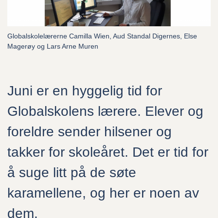
Alt du trenger å vite
Globalskolelærerne Camilla Wien, Aud Standal Digernes, Else
Undervisningstilbudet
Magerøy og Lars Arne Muren
Hvem kan søke?
Juni er en hyggelig tid for
Ofte stilte spørsmål
Globalskolens lærere. Elever og
Søk skoleplass
foreldre sender hilsener og
takker for skoleåret. Det er tid for
å suge litt på de søte
Globalskolen
karamellene, og her er noen av
Om oss
dem.