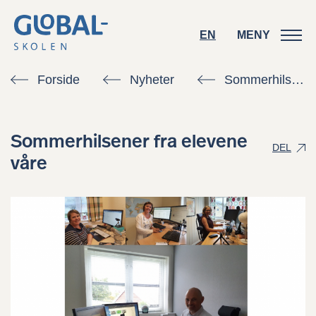
EN
EN
MENY
MENY
Forside
Nyheter
Sommerhilsener fra elevene våre
Sommerhilsener fra elevene
DEL
våre
Kontakt oss
Søk skoleplass