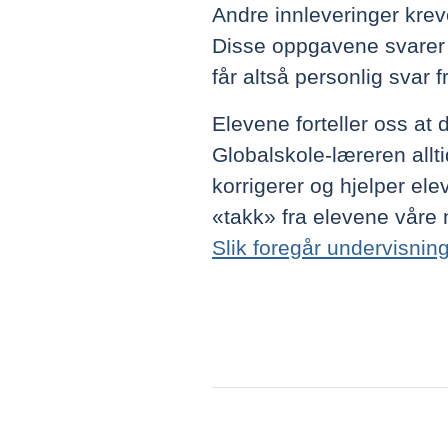
Andre innleveringer kreve
Disse oppgavene svarer
får altså personlig svar 
Elevene forteller oss at d
Globalskole-læreren allti
korrigerer og hjelper el
«takk» fra elevene våre n
Slik foregår undervisnin