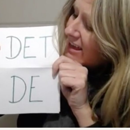
budet
Om oss
Nyheter
mål
Kontakt oss