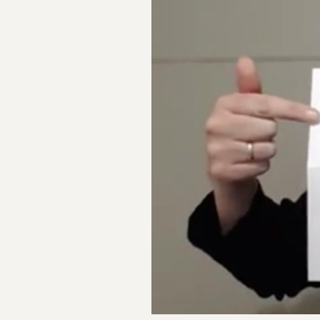
Undervisningstil
Hvem kan søke?
Ofte stilte spørs
Søk skoleplass