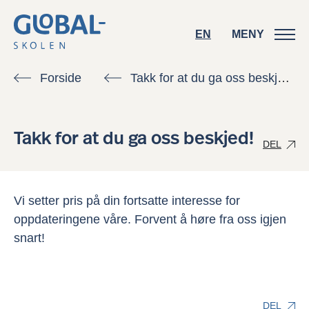
EN
EN
MENY
MENY
Forside
Takk for at du ga oss beskjed!
Takk for at du ga oss beskjed!
DEL
Kontakt oss
Vi setter pris på din fortsatte interesse for
oppdateringene våre. Forvent å høre fra oss igjen
snart!
Søk skoleplass
DEL