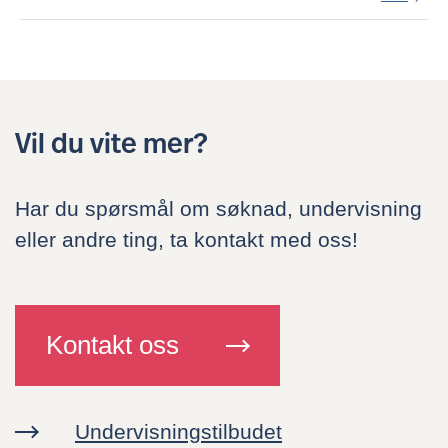
Alt du trenger å vite
Undervisningstilbudet
Vil du vite mer?
Hvem kan søke?
Ofte stilte spørsmål
Har du spørsmål om søknad, undervisning
eller andre ting, ta kontakt med oss!
Søk skoleplass
Kontakt oss
Globalskolen
Om oss
Undervisningstilbudet